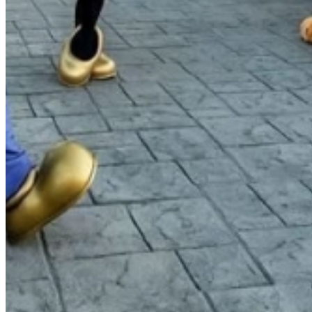
MIAMI & ORLANDO
11
Dias
10
Noches
Combiná playas, compras y parques!
• Volando desde Rosario a Miami. • 10 noches de aloj
Tickets a Disney y Universal. + No dudes en escribirn
U$S 3.450
Ver más