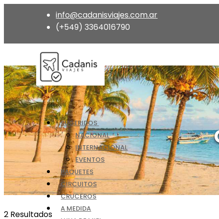
info@cadanisviajes.com.ar
(+549) 3364016790
SUGERIDOS
NACIONAL
INTERNACIONAL
EVENTOS
PAQUETES
CIRCUITOS
CRUCEROS
A MEDIDA
2
Resultados