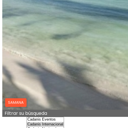
SAMANA
9
Dias
8
Noches
SAMANA, desde ROSARIO (8 noches) - ENERO 2027
PRIVADO. Alojamiento de 8 noches en el Hotel Wynd
U$S 1.850
SAMANA
Ver más
Filtrar su búsqueda