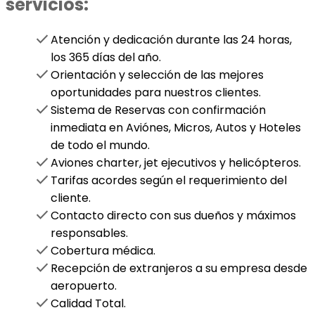
servicios:
check
Atención y dedicación durante las 24 horas,
los 365 días del año.
check
Orientación y selección de las mejores
oportunidades para nuestros clientes.
check
Sistema de Reservas con confirmación
inmediata en Aviónes, Micros, Autos y Hoteles
de todo el mundo.
check
Aviones charter, jet ejecutivos y helicópteros.
check
Tarifas acordes según el requerimiento del
cliente.
check
Contacto directo con sus dueños y máximos
responsables.
check
Cobertura médica.
check
Recepción de extranjeros a su empresa desde
aeropuerto.
check
Calidad Total.