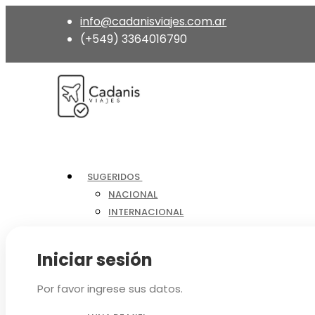
info@cadanisviajes.com.ar
(+549) 3364016790
SUGERIDOS
NACIONAL
INTERNACIONAL
EVENTOS
PAQUETES
Iniciar sesión
CIRCUITOS
CRUCEROS
Por favor ingrese sus datos.
A MEDIDA