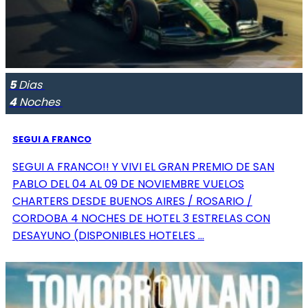
5
Dias
4
Noches
SEGUI A FRANCO
SEGUI A FRANCO!! Y VIVI EL GRAN PREMIO DE SAN
PABLO DEL 04 AL 09 DE NOVIEMBRE VUELOS
CHARTERS DESDE BUENOS AIRES / ROSARIO /
CORDOBA 4 NOCHES DE HOTEL 3 ESTRELAS CON
DESAYUNO (DISPONIBLES HOTELES ...