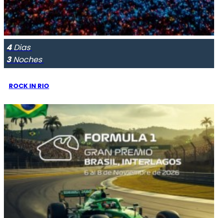
4
Dias
3
Noches
ROCK IN RIO