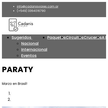
info@cadanisviajes.com.ar
(+549) 3364016790
Sugeridos
Paquetes
Circuitos
Cruceros
A 
Nacional
Internacional
Eventos
PARATY
Marzo en Brasil!