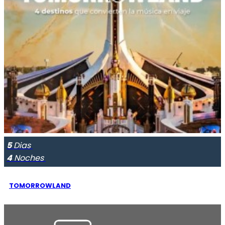
5
Dias
4
Noches
TOMORROWLAND